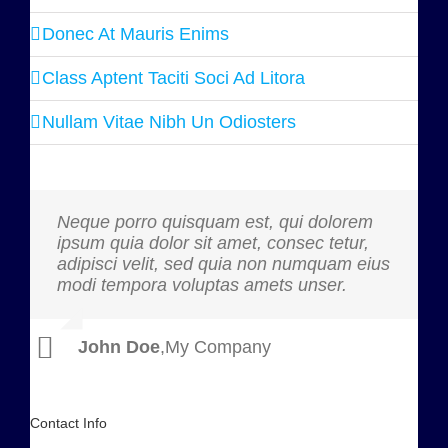
Donec At Mauris Enims
Class Aptent Taciti Soci Ad Litora
Nullam Vitae Nibh Un Odiosters
Neque porro quisquam est, qui dolorem
Aliquam erat volutpat. Quisque at est id
ipsum quia dolor sit amet, consec tetur,
ligula facilisis laoreet eget pulvinar nibh.
adipisci velit, sed quia non numquam eius
Suspendisse at ultrices dui. Curabitur ac
modi tempora voluptas amets unser.
felis arcu sadips ipsums fugiats nemis.
John Doe
Luke Beck
,
My Company
,
Theme Fusion
Contact Info