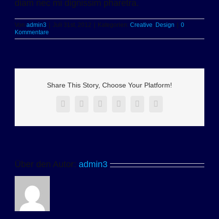
diam nec mi dignissim pharetra.
Von
admin3
|
Juli 31st, 2012
|
Kategorien:
Creative
,
Design
|
0
Kommentare
Share This Story, Choose Your Platform!
Facebook
X
Reddit
LinkedIn
Pinterest
Vk
Über den Autor:
admin3